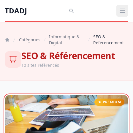
Aller au contenu principal
TDADJ
TDADJ
Ouvr
Informatique &
SEO &
Catégories
Digital
Référencement
SEO & Référencement
10 sites référencés
PREMIUM