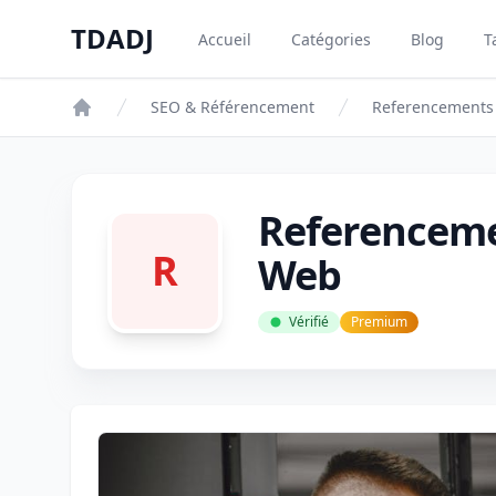
Aller au contenu principal
TDADJ
Accueil
Catégories
Blog
T
TDADJ
SEO & Référencement
Referencements
Referenceme
R
Web
Vérifié
Premium