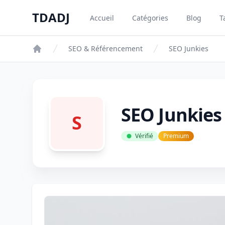
Aller au contenu principal
TDADJ
Accueil
Catégories
Blog
T
TDADJ
SEO & Référencement
SEO Junkies
SEO Junkies
S
Vérifié
Premium