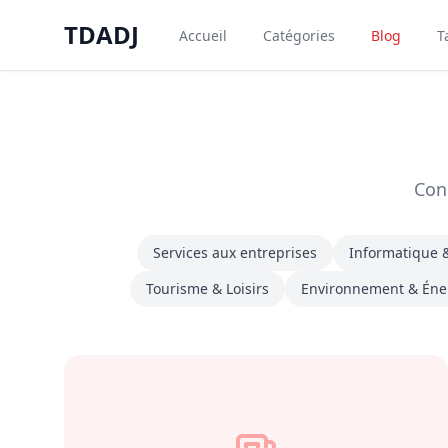
Aller au contenu principal
TDADJ
Accueil
Catégories
Blog
T
TDADJ
Cons
Services aux entreprises
Informatique &
Tourisme & Loisirs
Environnement & Éne