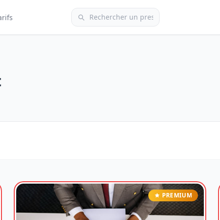
arifs
t
PREMIUM