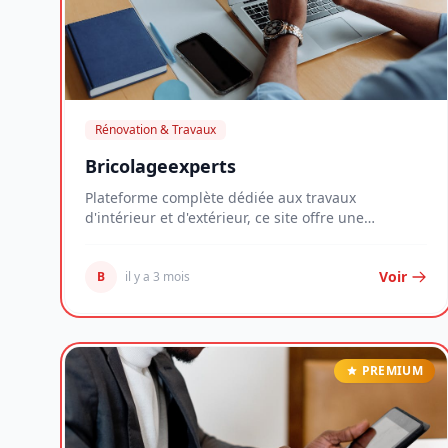
Rénovation & Travaux
Bricolageexperts
Plateforme complète dédiée aux travaux
d'intérieur et d'extérieur, ce site offre une
ressource struc...
Voir
B
il y a 3 mois
PREMIUM