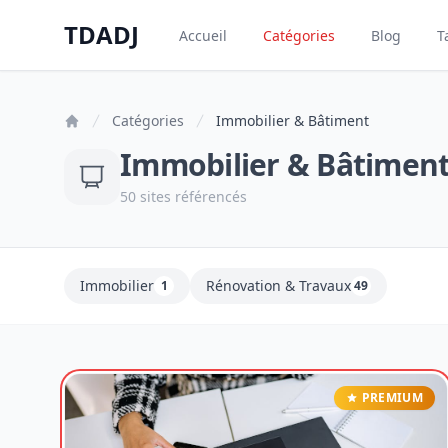
Aller au contenu principal
TDADJ
Accueil
Catégories
Blog
T
TDADJ
Catégories
Immobilier & Bâtiment
Immobilier & Bâtimen
50 sites référencés
Immobilier
Rénovation & Travaux
1
49
PREMIUM