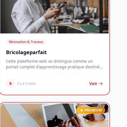
Rénovation & Travaux
Bricolageparfait
Cette plateforme web se distingue comme un
portail complet d'apprentissage pratique destiné
aux amat...
Voir
B
il y a 3 mois
PREMIUM