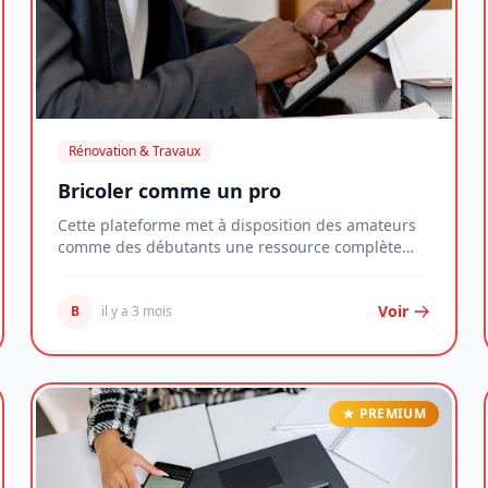
Rénovation & Travaux
Bricoler comme un pro
Cette plateforme met à disposition des amateurs
comme des débutants une ressource complète
pour maît...
Voir
B
il y a 3 mois
PREMIUM