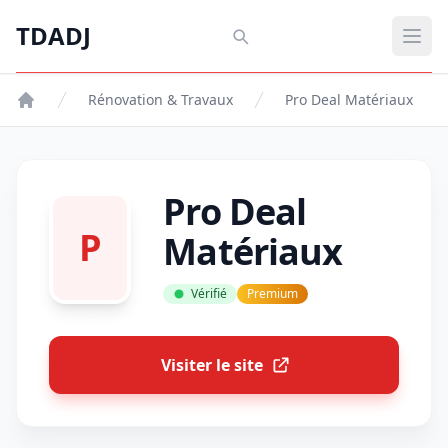
Aller au contenu principal
TDADJ
TDADJ
Ouvr
Rénovation & Travaux
Pro Deal Matériaux
Pro Deal
P
Matériaux
Vérifié
Premium
Visiter le site