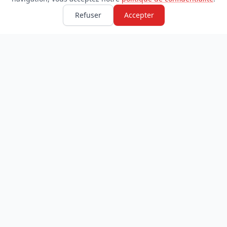
Refuser
Accepter
TDADJ
INFORMATIONS
Accueil
À propos
Toutes les catégories
Blog
Soumettre un site
Contact
LÉGAL
Mentions légales