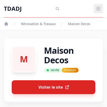
Aller au contenu principal
TDADJ
TDADJ
Ouvr
Rénovation & Travaux
Maison Decos
Maison
M
Decos
Vérifié
Premium
Visiter le site