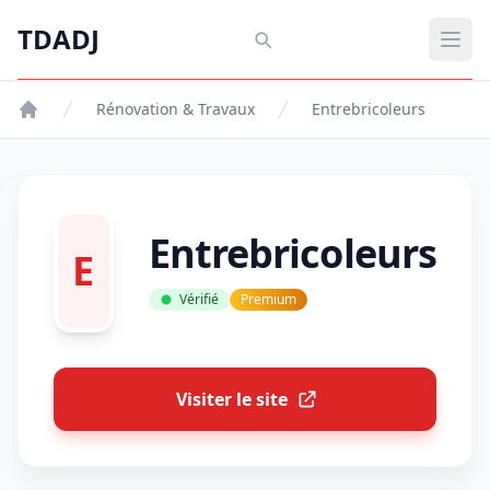
Aller au contenu principal
TDADJ
TDADJ
Ouvr
Rénovation & Travaux
Entrebricoleurs
Entrebricoleurs
E
Vérifié
Premium
Visiter le site