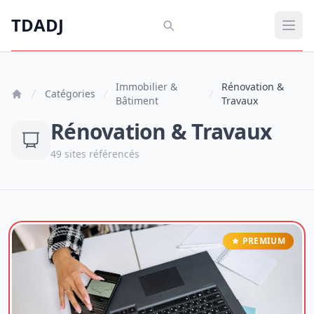
Aller au contenu principal
TDADJ
TDADJ
Ouvr
Immobilier &
Rénovation &
Catégories
Bâtiment
Travaux
Rénovation & Travaux
49 sites référencés
PREMIUM