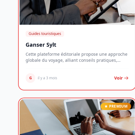
Guides touristiques
Ganser Sylt
Cette plateforme éditoriale propose une approche
globale du voyage, alliant conseils pratiques,
anal...
Voir
G
il y a 3 mois
PREMIUM