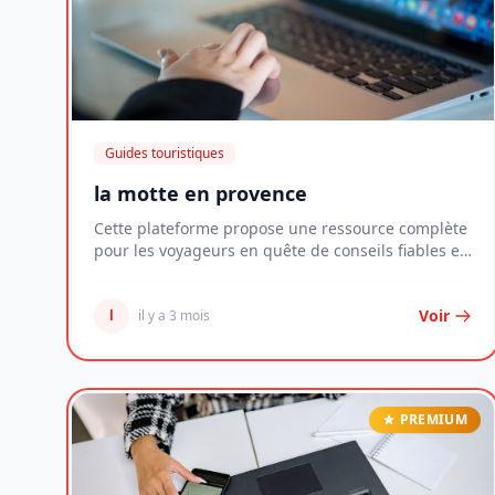
Guides touristiques
la motte en provence
Cette plateforme propose une ressource complète
pour les voyageurs en quête de conseils fiables et
d...
Voir
l
il y a 3 mois
PREMIUM