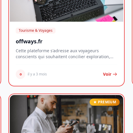
Tourisme & Voyages
offways.fr
Cette plateforme s'adresse aux voyageurs
conscients qui souhaitent concilier exploration,
rencontres...
Voir
o
il y a 3 mois
PREMIUM