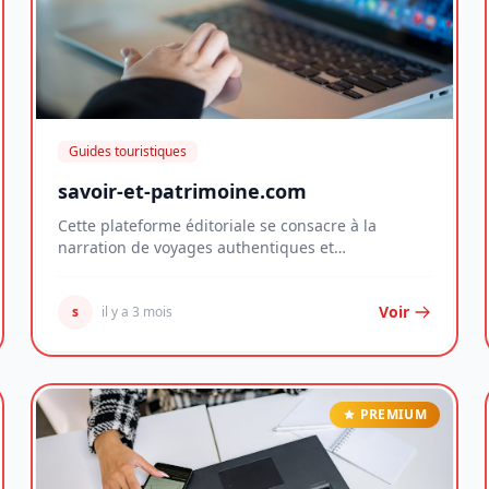
Guides touristiques
savoir-et-patrimoine.com
Cette plateforme éditoriale se consacre à la
narration de voyages authentiques et
d'expériences hors...
Voir
s
il y a 3 mois
PREMIUM