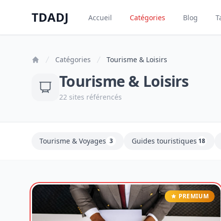
Aller au contenu principal
TDADJ
Accueil
Catégories
Blog
T
TDADJ
Catégories
Tourisme & Loisirs
Tourisme & Loisirs
22 sites référencés
Tourisme & Voyages
Guides touristiques
3
18
PREMIUM