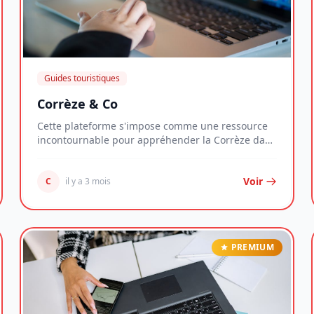
Guides touristiques
Corrèze & Co
Cette plateforme s'impose comme une ressource
incontournable pour appréhender la Corrèze dans
toute...
Voir
C
il y a 3 mois
PREMIUM