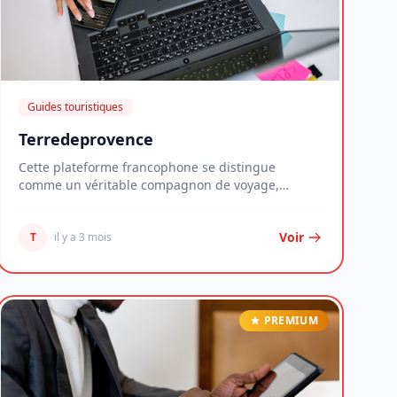
Guides touristiques
Terredeprovence
Cette plateforme francophone se distingue
comme un véritable compagnon de voyage,
proposant une appr...
Voir
T
il y a 3 mois
PREMIUM