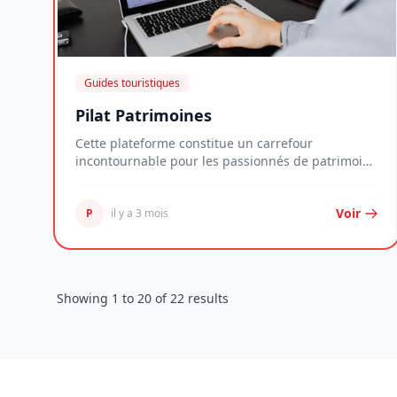
Guides touristiques
Pilat Patrimoines
Cette plateforme constitue un carrefour
incontournable pour les passionnés de patrimoine
et de touri...
Voir
P
il y a 3 mois
Showing
1
to
20
of
22
results