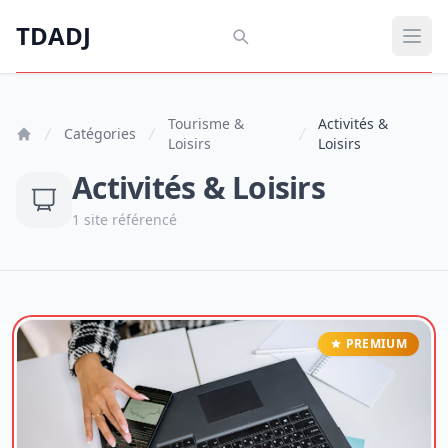
Aller au contenu principal
TDADJ
TDADJ
Ouvr
Tourisme &
Activités &
Catégories
Loisirs
Loisirs
Activités & Loisirs
1 site référencé
PREMIUM