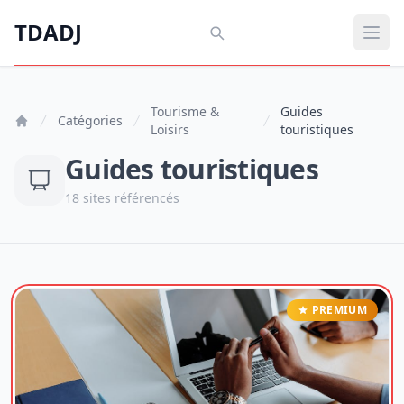
Aller au contenu principal
TDADJ
TDADJ
Ouvr
Tourisme &
Guides
Catégories
Loisirs
touristiques
Guides touristiques
18 sites référencés
PREMIUM