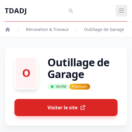
Aller au contenu principal
TDADJ
TDADJ
Ouvr
Rénovation & Travaux
Outillage de Garage
Outillage de
O
Garage
Vérifié
Premium
Visiter le site