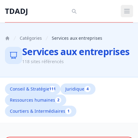
Aller au contenu principal
TDADJ
TDADJ
Ouvr
Catégories
Services aux entreprises
Services aux entreprises
118 sites référencés
Conseil & Stratégie
Juridique
111
4
Ressources humaines
2
Courtiers & Intermédiaires
1