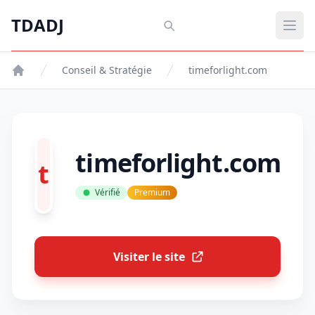
Aller au contenu principal
TDADJ
TDADJ
Ouvr
Conseil & Stratégie
timeforlight.com
timeforlight.com
t
Vérifié
Premium
Visiter le site