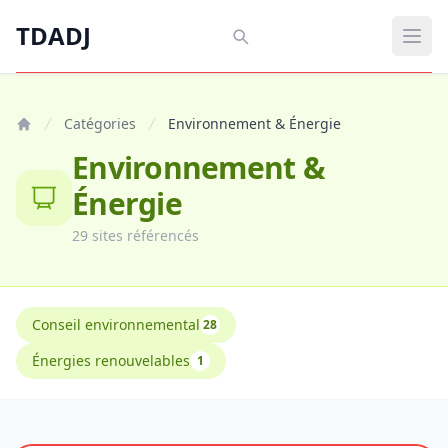
Aller au contenu principal
TDADJ
TDADJ
Ouvr
Catégories
Environnement & Énergie
Environnement &
Énergie
29 sites référencés
Conseil environnemental
28
Énergies renouvelables
1