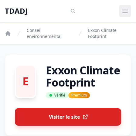
Aller au contenu principal
TDADJ
TDADJ
Ouvr
Conseil
Exxon Climate
environnemental
Footprint
Exxon Climate
E
Footprint
Vérifié
Premium
Visiter le site