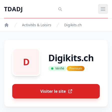
Aller au contenu principal
TDADJ
TDADJ
Ouvr
Activités & Loisirs
Digikits.ch
Digikits.ch
D
Vérifié
Premium
Visiter le site