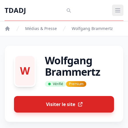
Aller au contenu principal
TDADJ
TDADJ
Ouvr
Médias & Presse
Wolfgang Brammertz
Wolfgang
W
Brammertz
Vérifié
Premium
Visiter le site