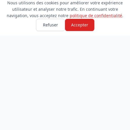
Nous utilisons des cookies pour améliorer votre expérience
utilisateur et analyser notre trafic. En continuant votre
navigation, vous acceptez notre
politique de confidentialité
.
Refuser
Accepter
TDADJ
INFORMATIONS
Accueil
À propos
Toutes les catégories
Blog
Soumettre un site
Contact
LÉGAL