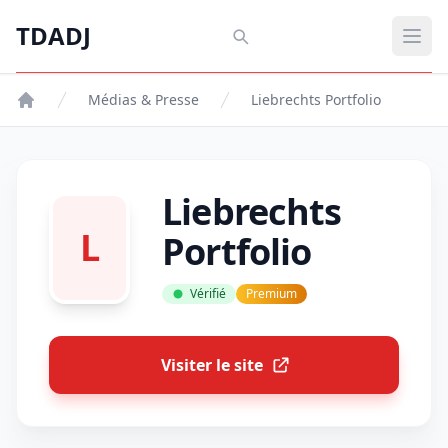
Aller au contenu principal
TDADJ
TDADJ
Ouvr
Médias & Presse
Liebrechts Portfolio
Liebrechts
L
Portfolio
Vérifié
Premium
Visiter le site