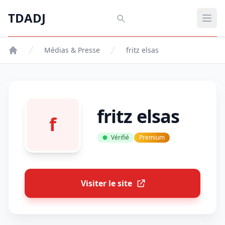
Aller au contenu principal
TDADJ
TDADJ
Ouvr
Médias & Presse
fritz elsas
fritz elsas
f
Vérifié
Premium
Visiter le site