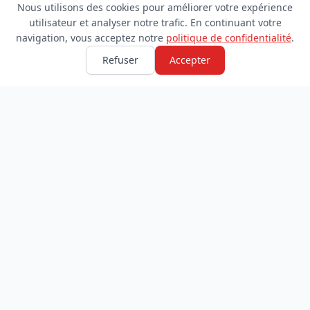
Nous utilisons des cookies pour améliorer votre expérience
utilisateur et analyser notre trafic. En continuant votre
navigation, vous acceptez notre
politique de confidentialité
.
Refuser
Accepter
TDADJ
INFORMATIONS
Accueil
À propos
Toutes les catégories
Blog
Soumettre un site
Contact
LÉGAL