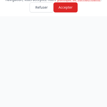
Refuser
Accepter
TDADJ
INFORMATIONS
Accueil
À propos
Toutes les catégories
Blog
Soumettre un site
Contact
LÉGAL
Mentions légales