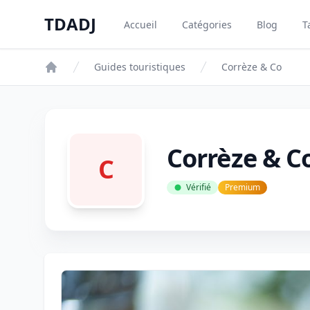
Aller au contenu principal
TDADJ
Accueil
Catégories
Blog
T
TDADJ
Guides touristiques
Corrèze & Co
Corrèze & C
C
Vérifié
Premium