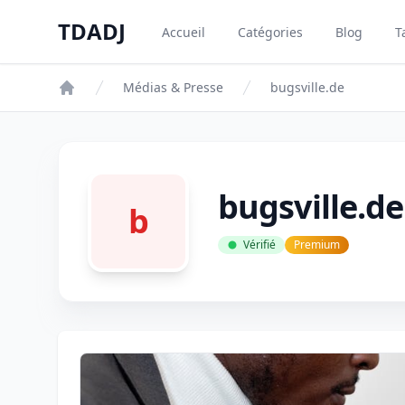
Aller au contenu principal
TDADJ
Accueil
Catégories
Blog
T
TDADJ
Médias & Presse
bugsville.de
bugsville.de
b
Vérifié
Premium