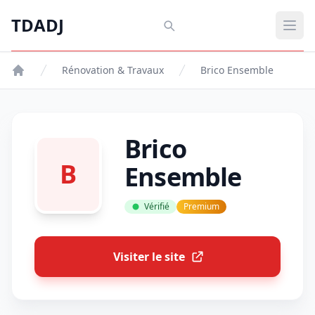
Aller au contenu principal
TDADJ
TDADJ
Ouvr
Rénovation & Travaux
Brico Ensemble
Brico
B
Ensemble
Vérifié
Premium
Visiter le site