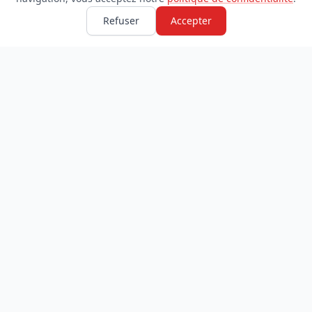
Refuser
Accepter
TDADJ
INFORMATIONS
Accueil
À propos
Toutes les catégories
Blog
Soumettre un site
Contact
LÉGAL
Mentions légales