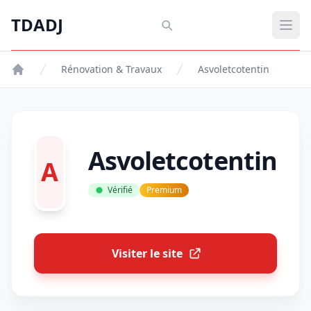
Aller au contenu principal
TDADJ
TDADJ
Ouvr
Rénovation & Travaux
Asvoletcotentin
Asvoletcotentin
A
Vérifié
Premium
Visiter le site