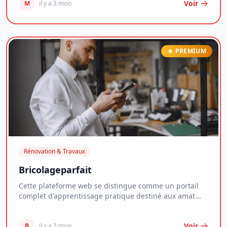
Voir
M
il y a 3 mois
PREMIUM
Rénovation & Travaux
Bricolageparfait
Cette plateforme web se distingue comme un portail
complet d'apprentissage pratique destiné aux amat...
Voir
B
il y a 3 mois