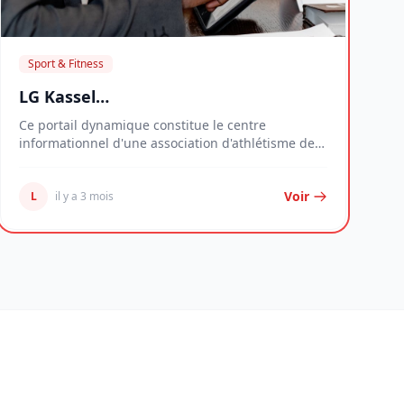
Sport & Fitness
LG Kassel
(Leichtathletikgemeinschaft Kassel)
Ce portail dynamique constitue le centre
informationnel d'une association d'athlétisme de
référence...
Voir
L
il y a 3 mois