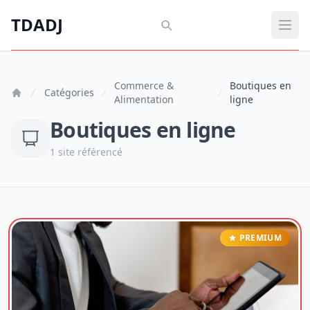
Aller au contenu principal
TDADJ
TDADJ
Ouvr
Commerce &
Boutiques en
Catégories
Alimentation
ligne
Boutiques en ligne
1 site référencé
PREMIUM