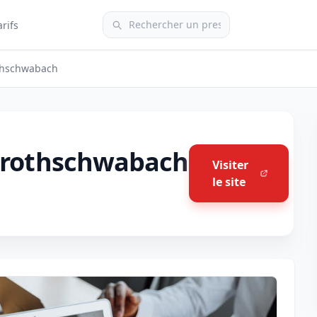
arifs
othschwabach
gerothschwabach
Visiter
le site