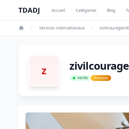
Aller au contenu principal
TDADJ
Accueil
Catégories
Blog
T
TDADJ
Services internationaux
zivilcourager
zivilcoura
z
Vérifié
Premium