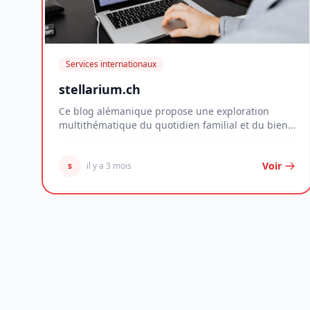
Services internationaux
stellarium.ch
Ce blog alémanique propose une exploration
multithématique du quotidien familial et du bien-
être per...
Voir
s
il y a 3 mois