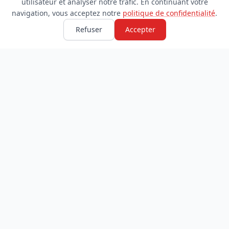
utilisateur et analyser notre trafic. En continuant votre
navigation, vous acceptez notre
politique de confidentialité
.
Refuser
Accepter
TDADJ
INFORMATIONS
Accueil
À propos
Toutes les catégories
Blog
Soumettre un site
Contact
LÉGAL
Mentions légales