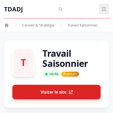
Aller au contenu principal
TDADJ
TDADJ
Ouvr
Conseil & Stratégie
Travail Saisonnier
Travail
T
Saisonnier
Vérifié
Premium
Visiter le site