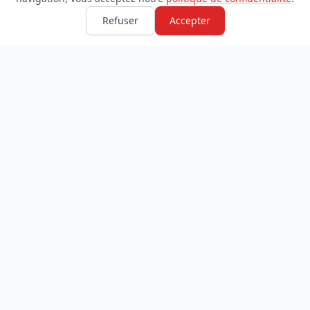
Refuser
Accepter
TDADJ
INFORMATIONS
Accueil
À propos
Toutes les catégories
Blog
Soumettre un site
Contact
LÉGAL
Mentions légales