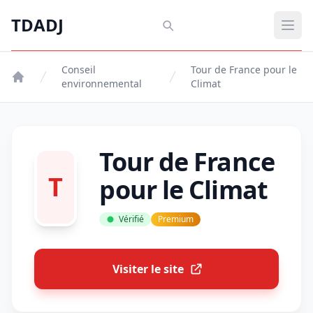
Aller au contenu principal
TDADJ
TDADJ
Ouvr
Conseil
Tour de France pour le
environnemental
Climat
Tour de France
T
pour le Climat
Vérifié
Premium
Visiter le site