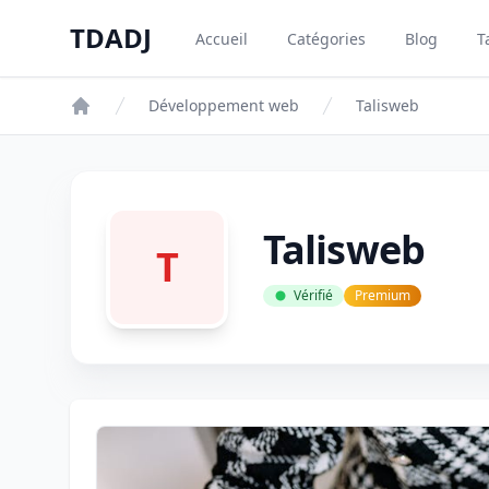
Aller au contenu principal
TDADJ
Accueil
Catégories
Blog
T
TDADJ
Développement web
Talisweb
Talisweb
T
Vérifié
Premium