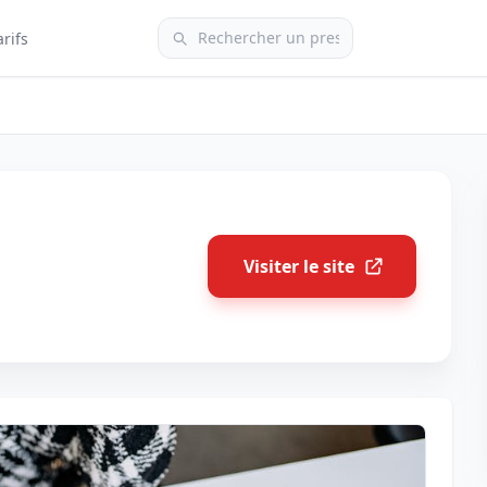
arifs
Visiter le site