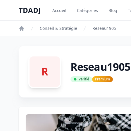
Aller au contenu principal
TDADJ
Accueil
Catégories
Blog
T
TDADJ
Conseil & Stratégie
Reseau1905
Reseau1905
R
Vérifié
Premium