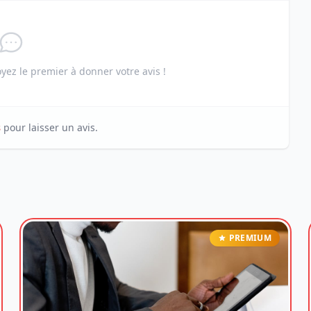
ez le premier à donner votre avis !
s
pour laisser un avis.
PREMIUM