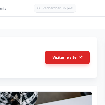
arifs
Visiter le site