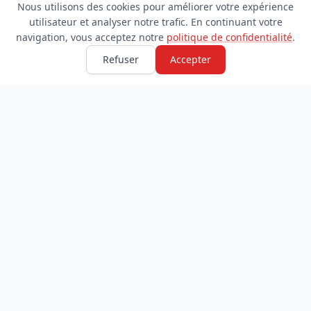
Nous utilisons des cookies pour améliorer votre expérience
utilisateur et analyser notre trafic. En continuant votre
navigation, vous acceptez notre
politique de confidentialité
.
Refuser
Accepter
TDADJ
INFORMATIONS
Accueil
À propos
Toutes les catégories
Blog
Soumettre un site
Contact
LÉGAL