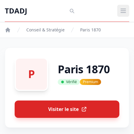
Aller au contenu principal
TDADJ
TDADJ
Ouvr
Conseil & Stratégie
Paris 1870
Paris 1870
P
Vérifié
Premium
Visiter le site