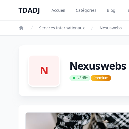
Aller au contenu principal
TDADJ
Accueil
Catégories
Blog
T
TDADJ
Services internationaux
Nexuswebs
Nexuswebs
N
Vérifié
Premium