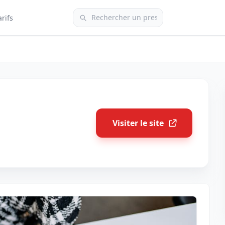
arifs
Visiter le site