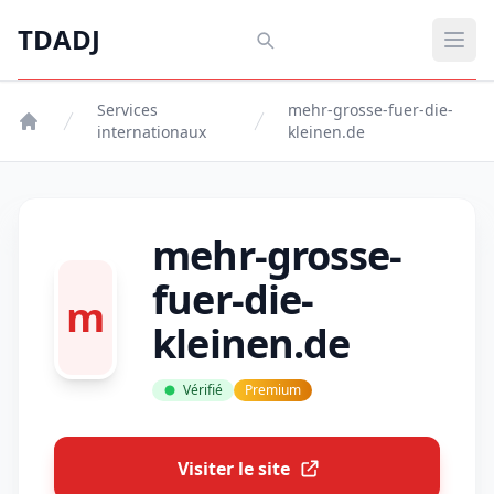
Aller au contenu principal
TDADJ
TDADJ
Ouvr
Services
mehr-grosse-fuer-die-
internationaux
kleinen.de
mehr-grosse-
fuer-die-
m
kleinen.de
Vérifié
Premium
Visiter le site