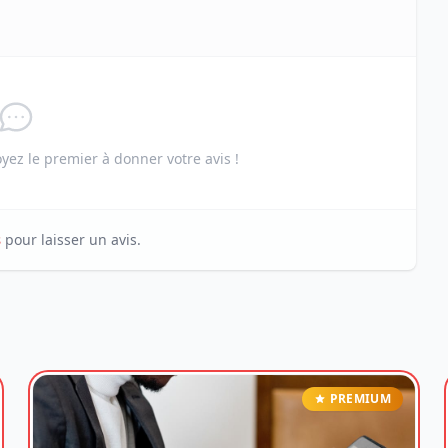
ez le premier à donner votre avis !
s
pour laisser un avis.
PREMIUM