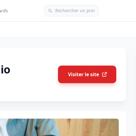
arifs
io
Visiter le site