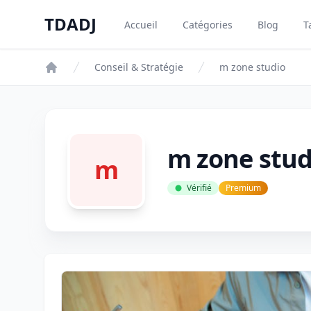
Aller au contenu principal
TDADJ
Accueil
Catégories
Blog
T
TDADJ
Conseil & Stratégie
m zone studio
m zone stud
m
Vérifié
Premium