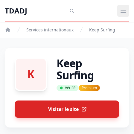
Aller au contenu principal
TDADJ
TDADJ
Ouvr
Services internationaux
Keep Surfing
Keep
K
Surfing
Vérifié
Premium
Visiter le site