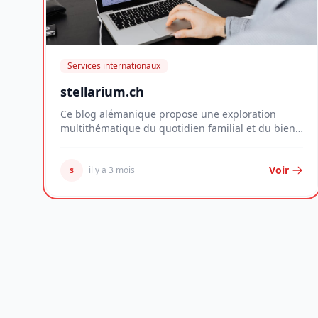
Services internationaux
stellarium.ch
Ce blog alémanique propose une exploration
multithématique du quotidien familial et du bien-
être per...
Voir
s
il y a 3 mois