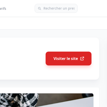
arifs
Visiter le site