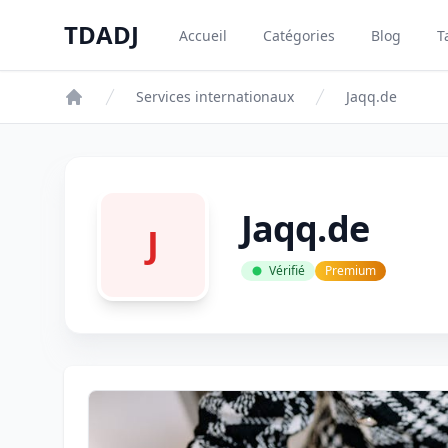
Aller au contenu principal
TDADJ
Accueil
Catégories
Blog
T
TDADJ
Services internationaux
Jaqq.de
Jaqq.de
J
Vérifié
Premium