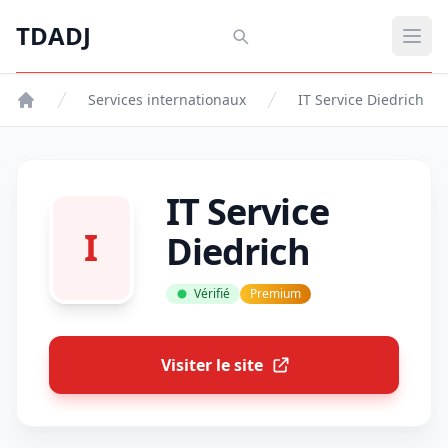
Aller au contenu principal
TDADJ
TDADJ
Ouvr
Services internationaux
IT Service Diedrich
IT Service
I
Diedrich
Vérifié
Premium
Visiter le site