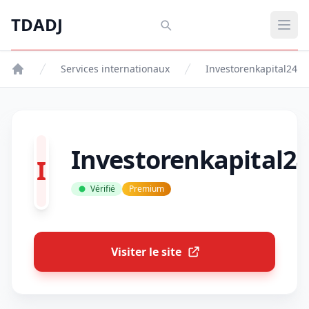
Aller au contenu principal
TDADJ
TDADJ
Ouvr
Services internationaux
Investorenkapital24
Investorenkapital2
I
Vérifié
Premium
Visiter le site