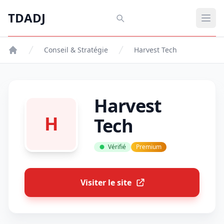
Aller au contenu principal
TDADJ
TDADJ
Ouvr
Conseil & Stratégie
Harvest Tech
Harvest
H
Tech
Vérifié
Premium
Visiter le site