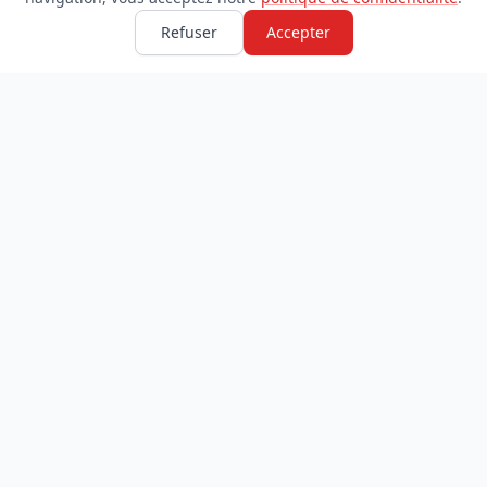
Refuser
Accepter
TDADJ
INFORMATIONS
Accueil
À propos
Toutes les catégories
Blog
Soumettre un site
Contact
LÉGAL
Mentions légales