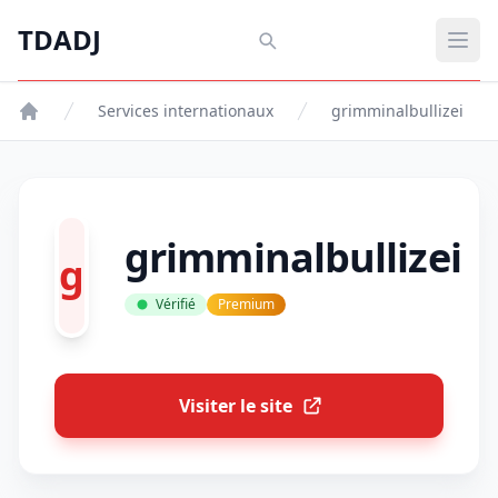
Aller au contenu principal
TDADJ
TDADJ
Ouvr
Services internationaux
grimminalbullizei
grimminalbullizei
g
Vérifié
Premium
Visiter le site