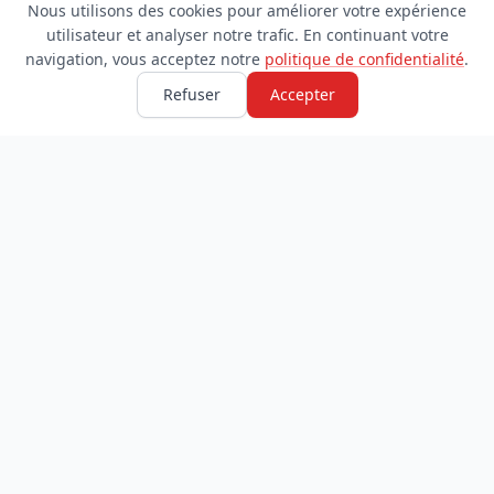
Nous utilisons des cookies pour améliorer votre expérience
utilisateur et analyser notre trafic. En continuant votre
navigation, vous acceptez notre
politique de confidentialité
.
Refuser
Accepter
TDADJ
INFORMATIONS
Accueil
À propos
Toutes les catégories
Blog
Soumettre un site
Contact
LÉGAL