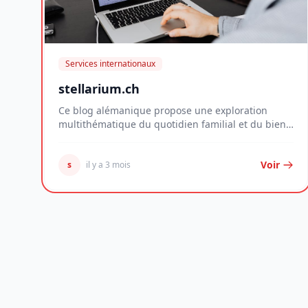
Services internationaux
stellarium.ch
Ce blog alémanique propose une exploration
multithématique du quotidien familial et du bien-
être per...
Voir
s
il y a 3 mois