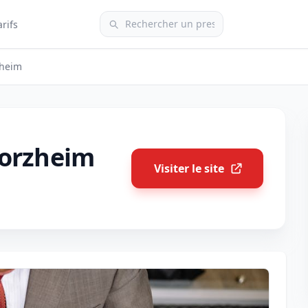
arifs
zheim
forzheim
Visiter le site