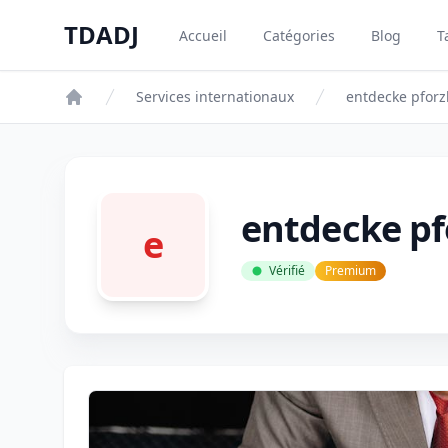
Aller au contenu principal
TDADJ
Accueil
Catégories
Blog
T
TDADJ
Services internationaux
entdecke pfor
entdecke p
e
Vérifié
Premium