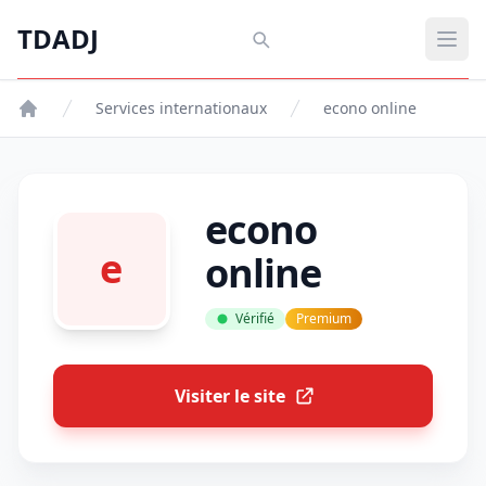
Aller au contenu principal
TDADJ
TDADJ
Ouvr
Services internationaux
econo online
econo
e
online
Vérifié
Premium
Visiter le site