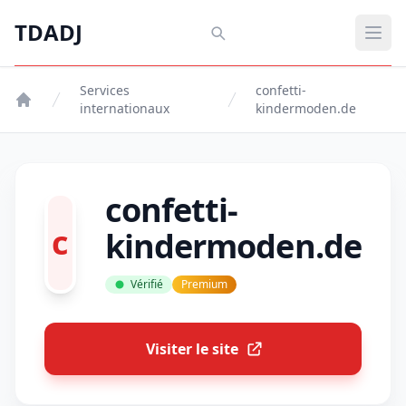
Aller au contenu principal
TDADJ
TDADJ
Ouvr
Services
confetti-
internationaux
kindermoden.de
confetti-
c
kindermoden.de
Vérifié
Premium
Visiter le site