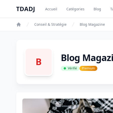
Aller au contenu principal
TDADJ
Accueil
Catégories
Blog
T
TDADJ
Conseil & Stratégie
Blog Magazine
Blog Magaz
B
Vérifié
Premium