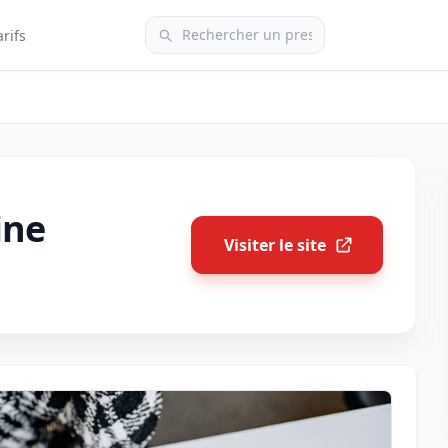
arifs
ine
Visiter le site