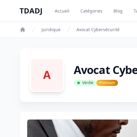
Aller au contenu principal
TDADJ
Accueil
Catégories
Blog
T
TDADJ
Juridique
Avocat Cybersécurité
Avocat Cybe
A
Vérifié
Premium