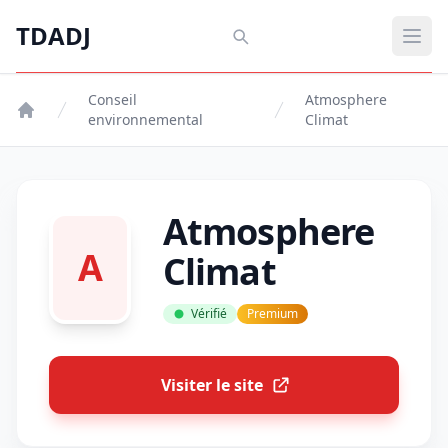
Aller au contenu principal
TDADJ
TDADJ
Ouvr
Conseil
Atmosphere
environnemental
Climat
Atmosphere
A
Climat
Vérifié
Premium
Visiter le site